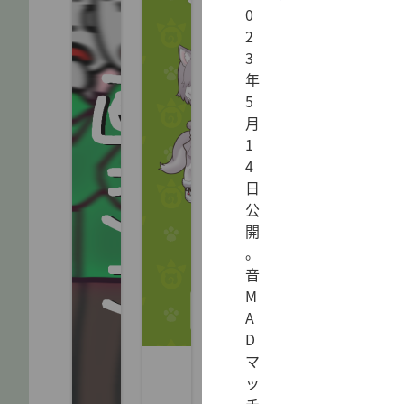
0
2
3
年
5
月
1
4
日
公
開
。
音
M
A
D
マ
ッ