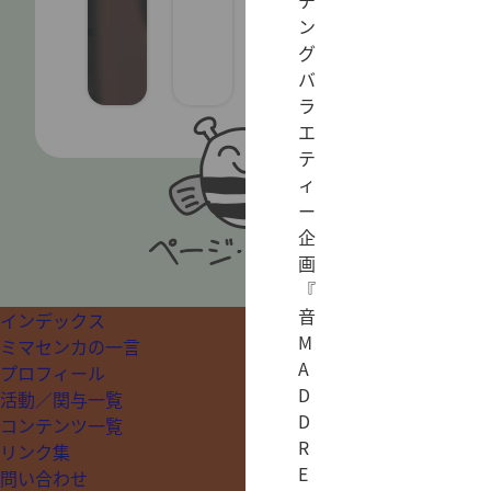
チ
ン
グ
バ
ラ
エ
テ
ィ
ー
企
画
『
音
インデックス
M
ミマセンカの一言
A
プロフィール
D
活動／関与一覧
D
コンテンツ一覧
R
リンク集
E
問い合わせ