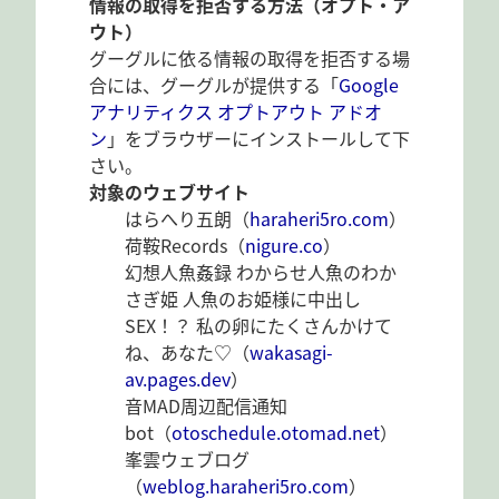
情報の取得を拒否する方法（オプト・ア
ウト）
グーグルに依る情報の取得を拒否する場
合には、グーグルが提供する「
Google
アナリティクス オプトアウト アドオ
ン
」をブラウザーにインストールして下
さい。
対象のウェブサイト
はらへり五朗（
haraheri5ro.com
）
荷鞍Records（
nigure.co
）
幻想人魚姦録 わからせ人魚のわか
さぎ姫 人魚のお姫様に中出し
SEX！？ 私の卵にたくさんかけて
ね、あなた♡（
wakasagi-
av.pages.dev
）
音MAD周辺配信通知
bot（
otoschedule.otomad.net
）
峯雲ウェブログ
（
weblog.haraheri5ro.com
）