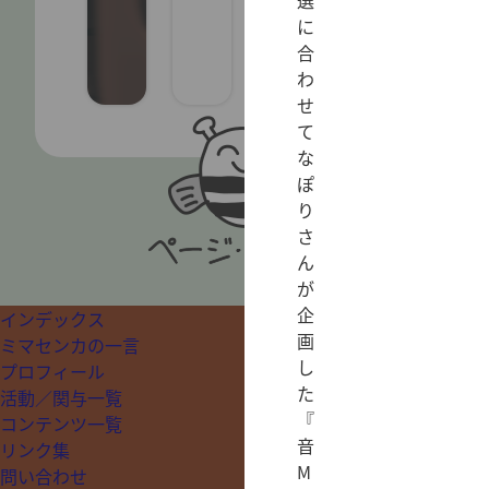
選
に
合
わ
せ
て
な
ぽ
り
さ
ん
が
企
インデックス
画
ミマセンカの一言
し
プロフィール
た
活動／関与一覧
『
コンテンツ一覧
音
リンク集
M
問い合わせ