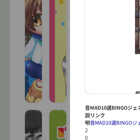
音MAD10選BINGOジ
説
リンク
明
音MAD10選BINGO
2
0